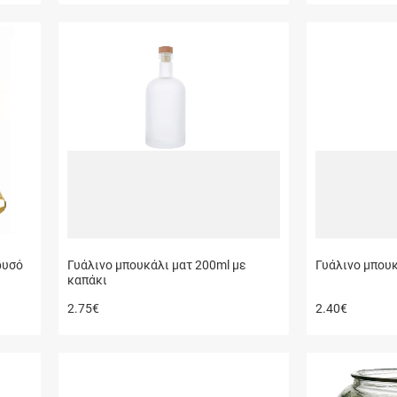
ρυσό
Γυάλινο μπουκάλι ματ 200ml με
Γυάλινο μπουκ
καπάκι
2.75
€
2.40
€