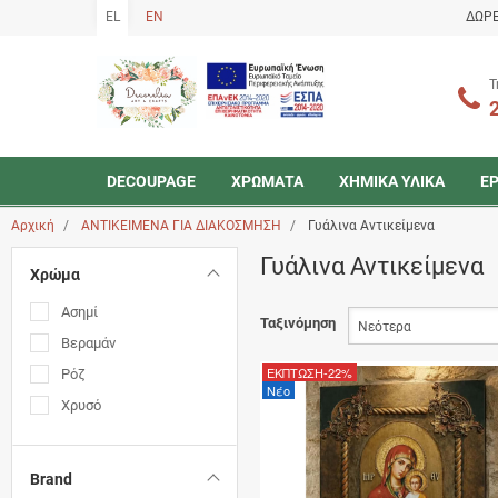
EL
EN
ΔΩΡΕ
Τ
DECOUPAGE
ΧΡΩΜΑΤΑ
ΧΗΜΙΚΑ ΥΛΙΚΑ
ΕΡ
Υβριδικά ακρυλικά 120ml & 500ml Cadence
Χρώματα κιμωλίας Maxi Decor 100ml, 250ml & 750ml
Μεταλλικά Χρώματα 60ml Maxi Decor
Αρχική
ΑΝΤΙΚΕΙΜΕΝΑ ΓΙΑ ΔΙΑΚΟΣΜΗΣΗ
Γυάλινα Αντικείμενα
Γυάλινα Αντικείμενα
Χρώμα
Ασημί
Ταξινόμηση
Βεραμάν
ΕΚΠΤΩΣΗ
-22%
Ρόζ
Νέο
Χρυσό
Brand