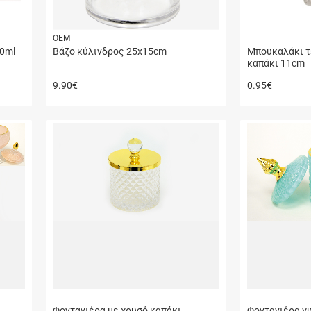
ΟΕΜ
00ml
Βάζο κύλινδρος 25x15cm
Μπουκαλάκι τ
καπάκι 11cm
9.90
€
0.95
€
Φοντανιέρα με χρυσό καπάκι
Φοντανιέρα γυ