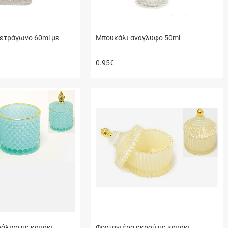
ετράγωνο 60ml με
Μπουκάλι ανάγλυφο 50ml
0.95
€
άλινη με καπάκι
Φοντανιέρα εκρού με καπάκι