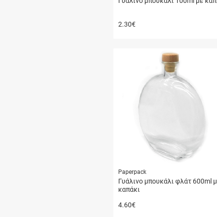
Γυάλινο μπουκάλι 100ml με καπ
2.30
€
Paperpack
Γυάλινο μπουκάλι φλάτ 600ml 
καπάκι
4.60
€