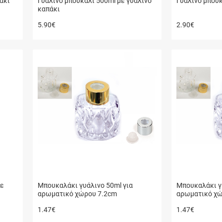
άκι
Γυάλινο μπουκάλι 500ml με γυάλινο
Γυάλινο μπουκ
καπάκι
5.90
€
2.90
€
με
Μπουκαλάκι γυάλινο 50ml για
Μπουκαλάκι γ
αρωματικό χώρου 7.2cm
αρωματικό χώ
1.47
€
1.47
€