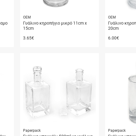
ΟΕΜ
ΟΕΜ
ραμο
Γυάλινο κηροπήγιο μικρό 11cm x
Γυάλινο κηροπ
15cm
20cm
3.65
€
6.00
€
Paperpack
Paperpack