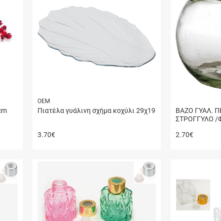
ΟΕΜ
cm
Πιατέλα γυάλινη σχήμα κοχύλι 29χ19
ΒΑΖΟ ΓΥΑΛ. 
ΣΤΡΟΓΓΥΛΟ /
3.70
€
2.70
€