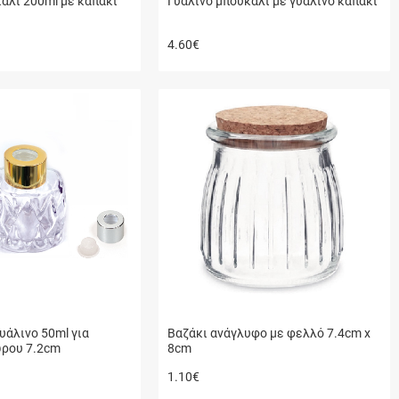
άλι 200ml με καπάκι
Γυάλινο μπουκάλι με γυάλινο καπάκι
4.60
€
υάλινο 50ml για
Βαζάκι ανάγλυφο με φελλό 7.4cm x
ρου 7.2cm
8cm
1.10
€