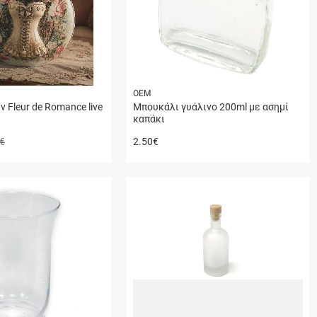
ΟΕΜ
 Fleur de Romance live
Μπουκάλι γυάλινο 200ml με ασημί
καπάκι
€
2.50
€