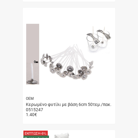
αγορά
ΟΕΜ
Κερωμένο φυτίλι με βάση 6cm 50τεμ./πακ.
0515247
1.40
€
Γρήγορη
αγορά
ΕΚΠΤΩΣΗ
-6%
Προτεινόμενο