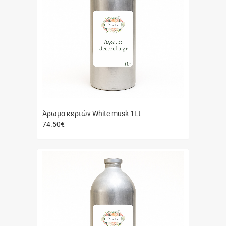
Άρωμα κεριών White musk 1Lt
74.50
€
Γρήγορη
αγορά