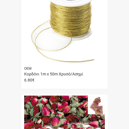
ΟΕΜ
Κορδόνι 1m x 50m Χρυσό/Ασημί
6.80
€
Γρήγορη
αγορά