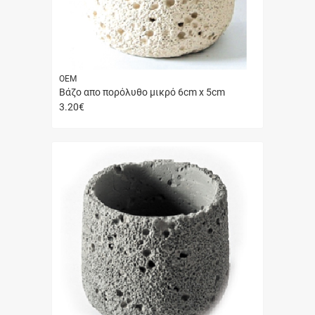
ΟΕΜ
Βάζο απο πορόλυθο μικρό 6cm x 5cm
3.20
€
Γρήγορη
αγορά