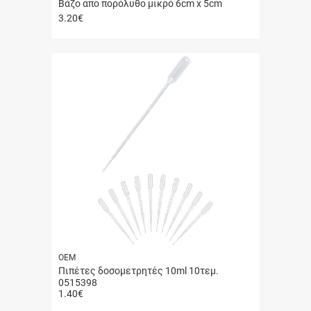
Βάζο απο πορόλυθο μικρό 6cm x 5cm
3.20
€
Γρήγορη
αγορά
ΟΕΜ
Πιπέτες δοσομετρητές 10ml 10τεμ.
0515398
1.40
€
Γρήγορη