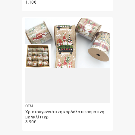
1.10
€
Γρήγορη
αγορά
ΟΕΜ
Χριστουγεννιάτικη κορδέλα υφασμάτινη
με γκλίττερ
3.90
€
Γρήγορη
αγορά