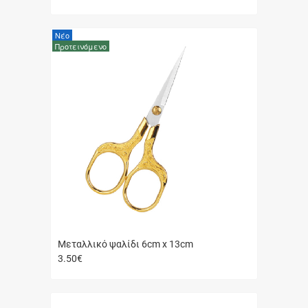
Γρήγορη
αγορά
Νέο
Προτεινόμενο
Μεταλλικό ψαλίδι 6cm x 13cm
3.50
€
Γρήγορη
αγορά