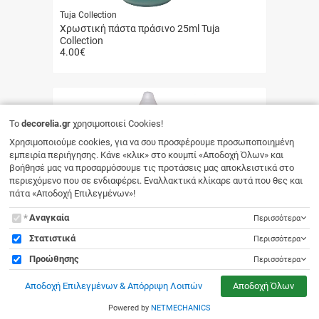
Tuja Collection
Χρωστική πάστα πράσινο 25ml Tuja
Collection
4.00
€
Γρήγορη
αγορά
To
decorelia.gr
χρησιμοποιεί Cookies!
Χρησιμοποιούμε cookies, για να σου προσφέρουμε προσωποποιημένη
εμπειρία περιήγησης. Κάνε «κλικ» στο κουμπί «Αποδοχή Όλων» και
βοήθησέ μας να προσαρμόσουμε τις προτάσεις μας αποκλειστικά στο
περιεχόμενο που σε ενδιαφέρει. Εναλλακτικά κλίκαρε αυτά που θες και
πάτα «Αποδοχή Επιλεγμένων»!
To
Αναγκαία
Περισσότερα
decorelia.gr
Στατιστικά
Περισσότερα
χρησιμοποιεί
Προώθησης
Περισσότερα
Cookies!
Αποδοχή Επιλεγμένων & Απόρριψη Λοιπών
Αποδοχή Όλων
Tuja Collection
Powered by
NETMECHANICS
Χρωστική πάστα καφέ 25ml Tuja Collection