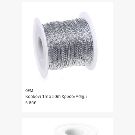
ΟΕΜ
Κορδόνι 1m x 50m Χρυσό/Ασημί
6.80
€
Γρήγορη
αγορά