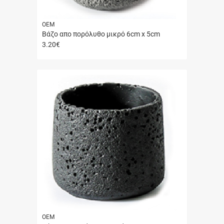
ΟΕΜ
Βάζο απο πορόλυθο μικρό 6cm x 5cm
3.20
€
Γρήγορη
αγορά
ΟΕΜ