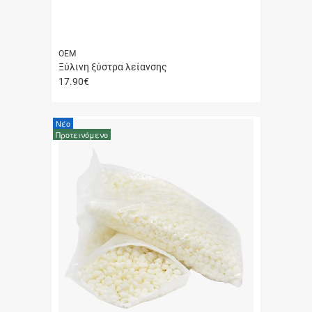
ΟΕΜ
Ξύλινη ξύστρα λείανσης
17.90
€
Γρήγορη
αγορά
Νέο
Προτεινόμενο