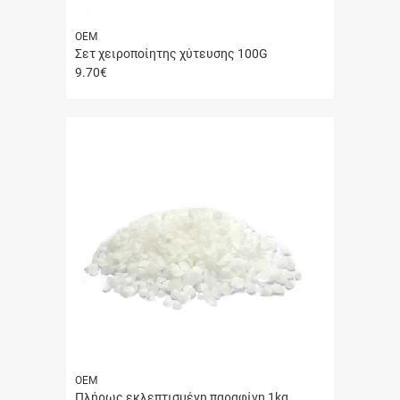
ΟΕΜ
Σετ χειροποίητης χύτευσης 100G
9.70
€
Γρήγορη
αγορά
ΟΕΜ
Πλήρως εκλεπτισμένη παραφίνη 1kg