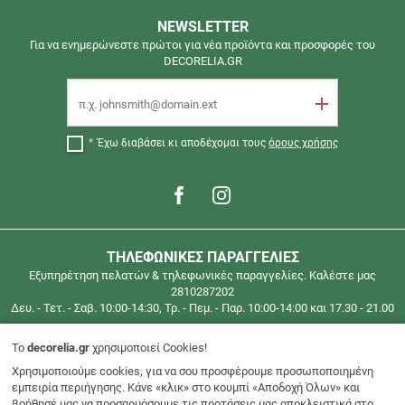
ΔΩΡΕΑΝ
NEWSLETTER
ΜΕΤΑΦΟΡΙΚΑ
Για να ενημερώνεστε πρώτοι για νέα προϊόντα και προσφορές του
DECORELIA.GR
ΓΙΑ
ΠΑΡΑΓΓΕΛΙΕΣ
Email
ΑΝΩ
Εγγραφή
ΤΩΝ
40€
Έχω διαβάσει κι αποδέχομαι τους
όρους χρήσης
(έως
2
κιλά)
ΓΙΑ
ΟΛΗ
ΤΗΛΕΦΩΝΙΚΕΣ ΠΑΡΑΓΓΕΛΙΕΣ
ΤΗΝ
Εξυπηρέτηση πελατών & τηλεφωνικές παραγγελίες. Καλέστε μας
ΕΛΛΑΔΑ
2810287202
Τηλεφωνικές
Δευ. - Τετ. - Σαβ. 10:00-14:30, Τρ. - Πεμ. - Παρ. 10:00-14:00 και 17.30 - 21.00
παραγγελίες
στο
To
decorelia.gr
χρησιμοποιεί Cookies!
2810287202
Χρησιμοποιούμε cookies, για να σου προσφέρουμε προσωποποιημένη
Περιοχή μελών
εμπειρία περιήγησης. Κάνε «κλικ» στο κουμπί «Αποδοχή Όλων» και
βοήθησέ μας να προσαρμόσουμε τις προτάσεις μας αποκλειστικά στο