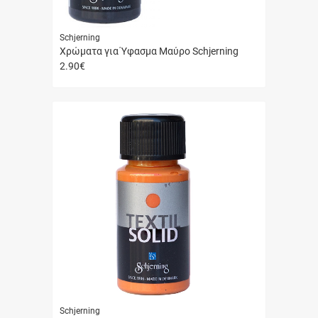
Schjerning
Χρώματα για Ύφασμα Μαύρο Schjerning
2.90
€
Γρήγορη
αγορά
Schjerning