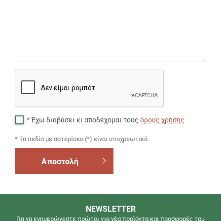
Έχω διαβάσει κι αποδέχομαι τους
όρους χρήσης
*
Τα πεδία με αστερίσκο (*) είναι υποχρεωτικά
Αποστολή
ΔΩΡΕΑΝ
NEWSLETTER
ΜΕΤΑΦΟΡΙΚΑ
Για να ενημερώνεστε πρώτοι για νέα προϊόντα και προσφορές του