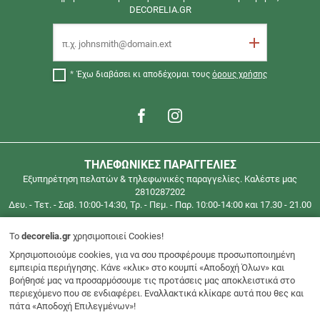
DECORELIA.GR
ΓΙΑ
ΠΑΡΑΓΓΕΛΙΕΣ
Email
ΑΝΩ
Εγγραφή
ΤΩΝ
40€
Έχω διαβάσει κι αποδέχομαι τους
όρους χρήσης
(έως
2
κιλά)
ΓΙΑ
ΟΛΗ
ΤΗΛΕΦΩΝΙΚΕΣ ΠΑΡΑΓΓΕΛΙΕΣ
ΤΗΝ
Εξυπηρέτηση πελατών & τηλεφωνικές παραγγελίες. Καλέστε μας
ΕΛΛΑΔΑ
2810287202
Τηλεφωνικές
Δευ. - Τετ. - Σαβ. 10:00-14:30, Τρ. - Πεμ. - Παρ. 10:00-14:00 και 17.30 - 21.00
παραγγελίες
στο
To
decorelia.gr
χρησιμοποιεί Cookies!
2810287202
Περιοχή μελών
Χρησιμοποιούμε cookies, για να σου προσφέρουμε προσωποποιημένη
εμπειρία περιήγησης. Κάνε «κλικ» στο κουμπί «Αποδοχή Όλων» και
βοήθησέ μας να προσαρμόσουμε τις προτάσεις μας αποκλειστικά στο
Εξυπηρέτηση Πελατών
περιεχόμενο που σε ενδιαφέρει. Εναλλακτικά κλίκαρε αυτά που θες και
πάτα «Αποδοχή Επιλεγμένων»!
Φίλοι μας