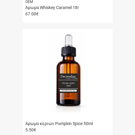
ΟΕΜ
Άρωμα Whiskey Caramel 1ltr
67.00
€
Γρήγορη
αγορά
Άρωμα κεριών Pumpkin Spice 50ml
5.50
€