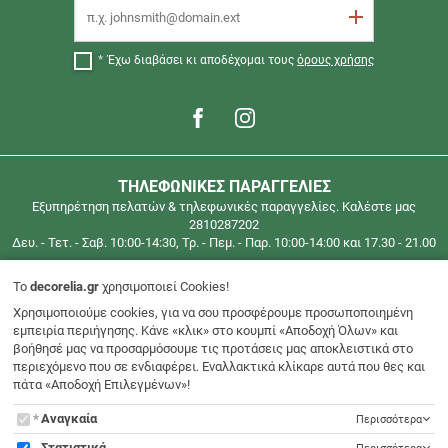
ΑΝΩ
Εγγραφή
ΤΩΝ
40€
Έχω διαβάσει κι αποδέχομαι τους
όρους χρήσης
(έως
2
κιλά)
ΓΙΑ
ΟΛΗ
ΤΗΛΕΦΩΝΙΚΕΣ ΠΑΡΑΓΓΕΛΙΕΣ
ΤΗΝ
Εξυπηρέτηση πελατών & τηλεφωνικές παραγγελίες. Καλέστε μας
ΕΛΛΑΔΑ
2810287202
Τηλεφωνικές
Δευ. - Τετ. - Σαβ. 10:00-14:30, Τρ. - Πεμ. - Παρ. 10:00-14:00 και 17.30 - 21.00
παραγγελίες
στο
To
decorelia.gr
χρησιμοποιεί Cookies!
2810287202
Χρησιμοποιούμε cookies, για να σου προσφέρουμε προσωποποιημένη
Περιοχή μελών
εμπειρία περιήγησης. Κάνε «κλικ» στο κουμπί «Αποδοχή Όλων» και
βοήθησέ μας να προσαρμόσουμε τις προτάσεις μας αποκλειστικά στο
Εξυπηρέτηση Πελατών
περιεχόμενο που σε ενδιαφέρει. Εναλλακτικά κλίκαρε αυτά που θες και
πάτα «Αποδοχή Επιλεγμένων»!
Φίλοι μας
To
Αναγκαία
Περισσότερα
decorelia.gr
Στατιστικά