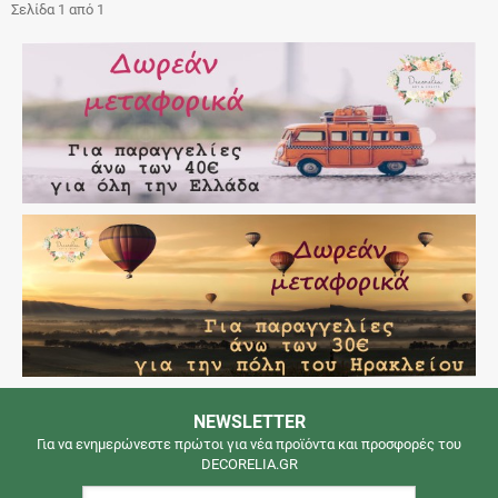
Σελίδα 1 από 1
ΔΩΡΕΑΝ
NEWSLETTER
ΜΕΤΑΦΟΡΙΚΑ
Για να ενημερώνεστε πρώτοι για νέα προϊόντα και προσφορές του
DECORELIA.GR
ΓΙΑ
ΠΑΡΑΓΓΕΛΙΕΣ
Email