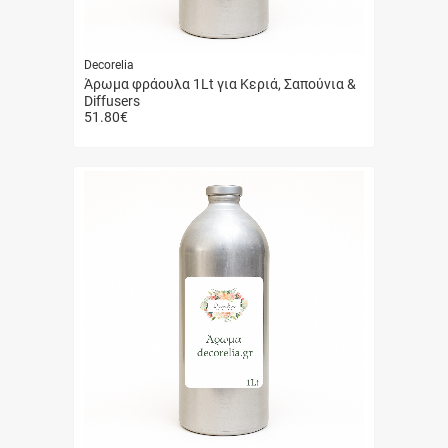
Decorelia
Άρωμα φράουλα 1Lt για Κεριά, Σαπούνια &
Diffusers
51.80
€
Γρήγορη
αγορά