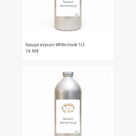
Άρωμα κεριών White musk 1Lt
74.50
€
Γρήγορη
αγορά