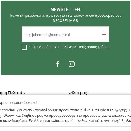
NEWSLETTER
Για να ενημερώνεστε πρώτοι για νέα προϊόντα και προσφορές του
DECORELIA.GR
Email
Εγγραφή
Έχω διαβάσει κι αποδέχομαι τους
όρους χρήσης
τηση Πελατών
Φίλοι μας
χρησιμοποιεί Cookies!
ία / Καταστήματα
Σεμινάρια
 cookies, για να σου προσφέρουμε προσωποποιημένη εμπειρία περιήγησης. Κ
ης
Art Gallery
ή Όλων» και βοήθησέ μας να προσαρμόσουμε τις προτάσεις μας αποκλειστικ
Απορρήτου
Λίγα λόγια για εμάς
υ σε ενδιαφέρει. Εναλλακτικά κλίκαρε αυτά που θες και πάτα «Αποδοχή Επιλ
ΕΣ