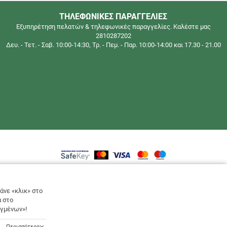
ΤΗΛΕΦΩΝΙΚΕΣ ΠΑΡΑΓΓΕΛΙΕΣ
Εξυπηρέτηση πελατών & τηλεφωνικές παραγγελίες. Καλέστε μας
2810287202
Δευ. - Τετ. - Σαβ. 10:00-14:30, Τρ. - Πεμ. - Παρ. 10:00-14:00 και 17.30 - 21.00
© 2026
www.decorelia.gr
All rights reserved
Designed & developed by
NETMECHANICS
άνε «κλικ» στο
ά στο
εγμένων»!
Περισσότερα