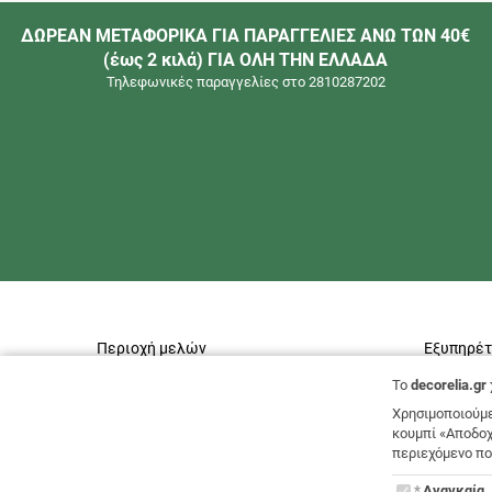
ΔΩΡΕΑΝ ΜΕΤΑΦΟΡΙΚΑ ΓΙΑ ΠΑΡΑΓΓΕΛΙΕΣ ΑΝΩ ΤΩΝ 40€
(έως 2 κιλά) ΓΙΑ ΟΛΗ ΤΗΝ ΕΛΛΑΔΑ
Τηλεφωνικές παραγγελίες στο 2810287202
Περιοχή μελών
Εξυπηρέ
To
decorelia.gr
Είσοδος - Εγγραφή
Επικοινων
Χρησιμοποιούμε
Ο λογαριασμός μου
Όροι χρήσ
κουμπί «Αποδοχ
Οι παραγγελίες μου
Πολιτική 
περιεχόμενο πο
Πληροφορίες Λογαριασμού
ΕΠΙΣΤΡΟΦ
To
Αναγκαία