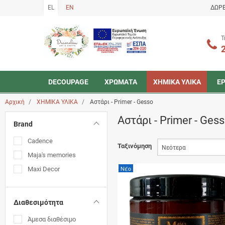
EL
EN
ΔΩΡΕ
Τ
DECOUPAGE
ΧΡΩΜΑΤΑ
ΧΗΜΙΚΑ ΥΛΙΚΑ
ΕΡ
Υβριδικά ακρυλικά 120ml & 500ml Cadence
Χρώματα κιμωλίας Maxi Decor 100ml, 250ml & 750ml
Μεταλλικά Χρώματα 60ml Maxi Decor
Αρχική
ΧΗΜΙΚΑ ΥΛΙΚΑ
Αστάρι - Primer - Gesso
Αστάρι - Primer - Ges
Brand
Cadence
Ταξινόμηση
Maja's memories
Νέο
Maxi Decor
Διαθεσιμότητα
Άμεσα διαθέσιμο