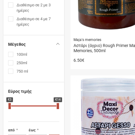
Διαθέσιμο σε 2 με 3
ημέρες
Διαθέσιμο σε 4 με 7
ημέρες
Maja's memories
Μέγεθος
Αστάρι (άγριο) Rough Primer Ma
Memories, 500ml
100ml
6.50
€
250ml
750 ml
Εύρος τιμής
€3
€14
από
έως