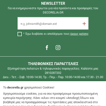
ΔΩΡΕΑΝ
NEWSLETTER
ΜΕΤΑΦΟΡΙΚΑ
Για να ενημερώνεστε πρώτοι για νέα προϊόντα και προσφορές του
DECORELIA.GR
ΓΙΑ
ΠΑΡΑΓΓΕΛΙΕΣ
Email
ΑΝΩ
Εγγραφή
ΤΩΝ
40€
Έχω διαβάσει κι αποδέχομαι τους
όρους χρήσης
(έως
2
κιλά)
ΓΙΑ
ΟΛΗ
ΤΗΛΕΦΩΝΙΚΕΣ ΠΑΡΑΓΓΕΛΙΕΣ
ΤΗΝ
Εξυπηρέτηση πελατών & τηλεφωνικές παραγγελίες. Καλέστε μας
ΕΛΛΑΔΑ
2810287202
Τηλεφωνικές
Δευ. - Τετ. - Σαβ. 10:00-14:30, Τρ. - Πεμ. - Παρ. 10:00-14:00 και 17.30 - 21.00
παραγγελίες
στο
To
decorelia.gr
χρησιμοποιεί Cookies!
2810287202
Χρησιμοποιούμε cookies, για να σου προσφέρουμε προσωποποιημένη
Περιοχή μελών
εμπειρία περιήγησης. Κάνε «κλικ» στο κουμπί «Αποδοχή Όλων» και
βοήθησέ μας να προσαρμόσουμε τις προτάσεις μας αποκλειστικά στο
Εξυπηρέτηση Πελατών