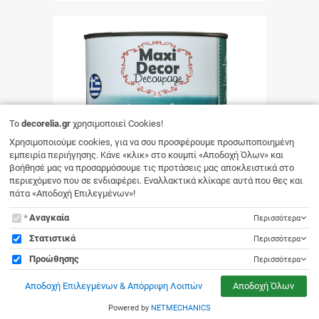
αγορά
To
decorelia.gr
χρησιμοποιεί Cookies!
Χρησιμοποιούμε cookies, για να σου προσφέρουμε προσωποποιημένη
εμπειρία περιήγησης. Κάνε «κλικ» στο κουμπί «Αποδοχή Όλων» και
βοήθησέ μας να προσαρμόσουμε τις προτάσεις μας αποκλειστικά στο
περιεχόμενο που σε ενδιαφέρει. Εναλλακτικά κλίκαρε αυτά που θες και
πάτα «Αποδοχή Επιλεγμένων»!
To
Αναγκαία
Περισσότερα
Maxi Decor
decorelia.gr
Στατιστικά
Χρώμα κιμωλίας Κίτρινο παστελ Maxi
Περισσότερα
decor
χρησιμοποιεί
Προώθησης
Περισσότερα
12.60
€
Γρήγορη
Cookies!
Αποδοχή Επιλεγμένων & Απόρριψη Λοιπών
Αποδοχή Όλων
αγορά
Powered by
NETMECHANICS