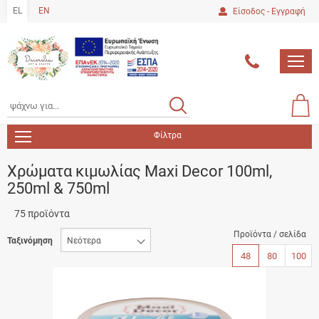
είσιμο
EL
EN
Είσοδος - Εγγραφή
ton.menuForth
MEN
ton.menuForth
ton.menuForth
ΑΝΑΖΗΤΗΣΗ
ΑΝΑΖΗΤΗΣΗ
Καλά
0.00
ton.menuForth
Αγο
Φίλτρα
ton.menuForth
ton.menuForth
Χρώματα κιμωλίας Maxi Decor 100ml,
250ml & 750ml
ton.menuForth
75 προϊόντα
Προϊόντα / σελίδα
Ταξινόμηση
48
80
100