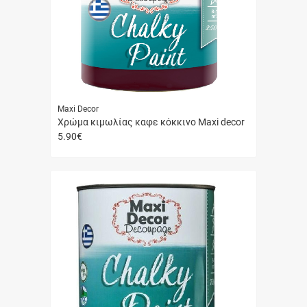
Maxi Decor
Χρώμα κιμωλίας καφε κόκκινο Maxi decor
5.90
€
Γρήγορη
αγορά