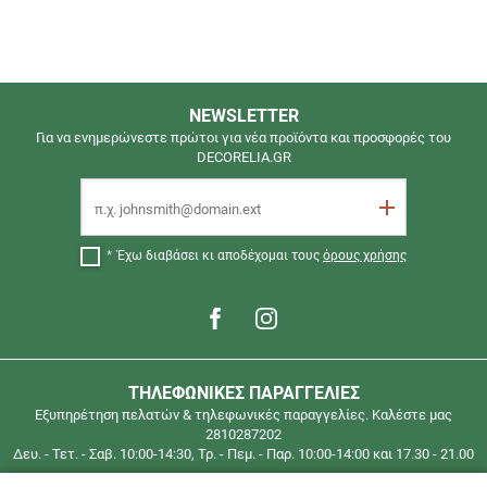
ΔΩΡΕΑΝ
NEWSLETTER
ΜΕΤΑΦΟΡΙΚΑ
Για να ενημερώνεστε πρώτοι για νέα προϊόντα και προσφορές του
DECORELIA.GR
ΓΙΑ
ΠΑΡΑΓΓΕΛΙΕΣ
Email
ΑΝΩ
Εγγραφή
ΤΩΝ
40€
Έχω διαβάσει κι αποδέχομαι τους
όρους χρήσης
(έως
2
κιλά)
ΓΙΑ
ΟΛΗ
ΤΗΛΕΦΩΝΙΚΕΣ ΠΑΡΑΓΓΕΛΙΕΣ
ΤΗΝ
Εξυπηρέτηση πελατών & τηλεφωνικές παραγγελίες. Καλέστε μας
ΕΛΛΑΔΑ
2810287202
Τηλεφωνικές
Δευ. - Τετ. - Σαβ. 10:00-14:30, Τρ. - Πεμ. - Παρ. 10:00-14:00 και 17.30 - 21.00
παραγγελίες
στο