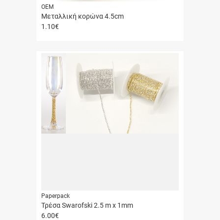
ΟΕΜ
Μεταλλική κορώνα 4.5cm
1.10
€
Γρήγορη
αγορά
Paperpack
Τρέσα Swarofski 2.5 m x 1mm
6.00
€