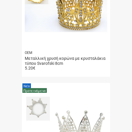
ΟΕΜ
Μεταλλική χρυσή κορώνα με κρυσταλάκια
τύπου Svarofski 8cm
5.20
€
Γρήγορη
αγορά
Νέο
Προτεινόμενο