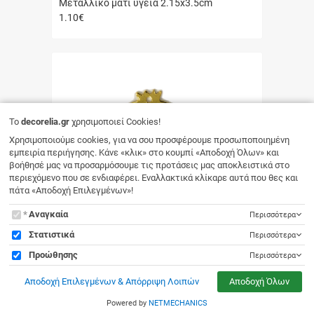
Μεταλλικό μάτι υγεία 2.15x3.5cm
1.10
€
Γρήγορη
αγορά
To
decorelia.gr
χρησιμοποιεί Cookies!
Χρησιμοποιούμε cookies, για να σου προσφέρουμε προσωποποιημένη
εμπειρία περιήγησης. Κάνε «κλικ» στο κουμπί «Αποδοχή Όλων» και
βοήθησέ μας να προσαρμόσουμε τις προτάσεις μας αποκλειστικά στο
περιεχόμενο που σε ενδιαφέρει. Εναλλακτικά κλίκαρε αυτά που θες και
πάτα «Αποδοχή Επιλεγμένων»!
To
Αναγκαία
Περισσότερα
decorelia.gr
Στατιστικά
Περισσότερα
χρησιμοποιεί
Προώθησης
Περισσότερα
ΟΕΜ
Cookies!
Μεταλλικό ρόδι με μάτι 4.5x6.5cm
Αποδοχή Επιλεγμένων & Απόρριψη Λοιπών
Αποδοχή Όλων
3.40
€
Γρήγορη
Powered by
NETMECHANICS
αγορά