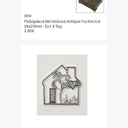
ΟΕΜ
Ποδαράκια Μεταλλικά Antique Για Κουτιά
36x25mm - Σετ 4 Τεμ
3.80
€
Γρήγορη
αγορά