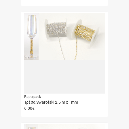
Γρήγορη
αγορά
Paperpack
Τρέσα Swarofski 2.5 m x 1mm
6.00
€
Γρήγορη
αγορά