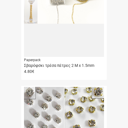
Paperpack
Σβαρόφσκι τρέσα πέτρες 2 Μ x 1.5mm
4.80
€
Γρήγορη
αγορά