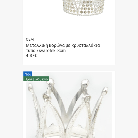
ΟΕΜ
Μεταλλική κορώνα με κρυσταλλάκια
τύπου svarofski 8cm
4.87
€
Γρήγορη
αγορά
Νέο
Προτεινόμενο